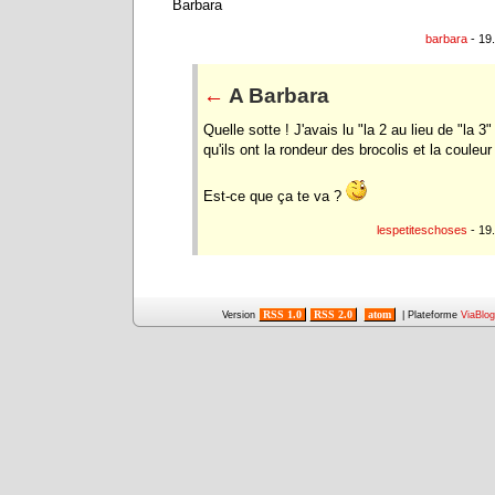
Barbara
barbara
- 19
←
A Barbara
Quelle sotte ! J'avais lu "la 2 au lieu de "la 3
qu'ils ont la rondeur des brocolis et la coule
Est-ce que ça te va ?
lespetiteschoses
- 19
RSS 1.0
RSS 2.0
atom
Version
| Plateforme
ViaBlog