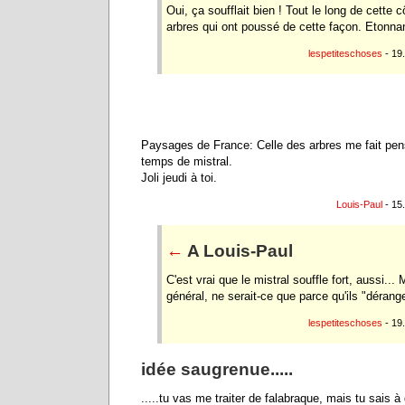
Oui, ça soufflait bien ! Tout le long de cette 
arbres qui ont poussé de cette façon. Etonnan
lespetiteschoses
- 19
Paysages de France: Celle des arbres me fait pens
temps de mistral.
Joli jeudi à toi.
Louis-Paul
- 15
←
A Louis-Paul
C'est vrai que le mistral souffle fort, aussi...
général, ne serait-ce que parce qu'ils "dérang
lespetiteschoses
- 19
idée saugrenue.....
.....tu vas me traiter de falabraque, mais tu sais 