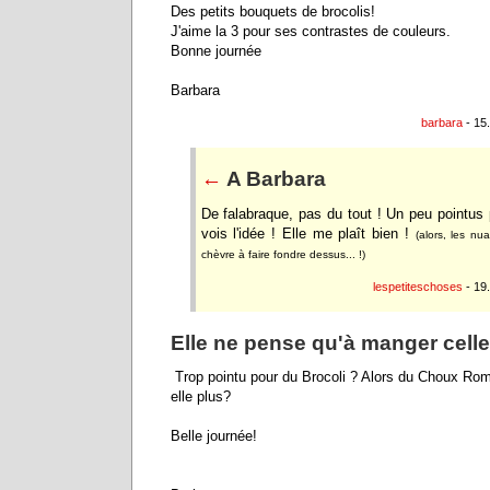
Des petits bouquets de brocolis!
J'aime la 3 pour ses contrastes de couleurs.
Bonne journée
Barbara
barbara
- 15
←
A Barbara
De falabraque, pas du tout ! Un peu pointus 
vois l'idée ! Elle me plaît bien !
(alors, les n
chèvre à faire fondre dessus... !)
lespetiteschoses
- 19
Elle ne pense qu'à manger celle
Trop pointu pour du Brocoli ? Alors du Choux Roma
elle plus?
Belle journée!