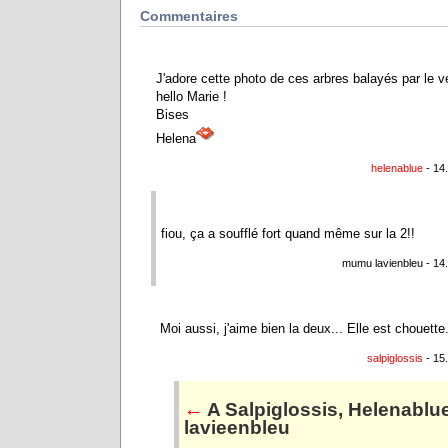
Commentaires
J'adore cette photo de ces arbres balayés par le ve
hello Marie !
Bises
Helena
helenablue
- 14
fiou, ça a soufflé fort quand même sur la 2!!
mumu lavienbleu - 14
Moi aussi, j'aime bien la deux... Elle est chouette
salpiglossis
- 15
←
A Salpiglossis, Helenablu
lavieenbleu