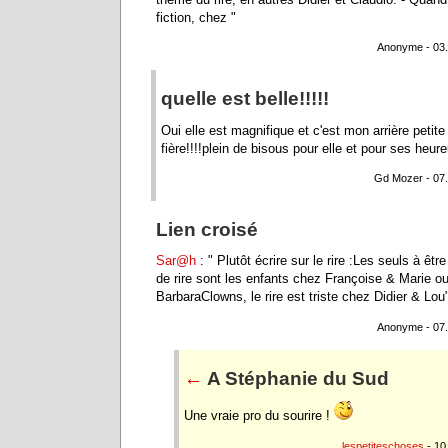
fiction, chez "
Anonyme - 03.
quelle est belle!!!!!
Oui elle est magnifique et c'est mon arrière petite fi
fière!!!!plein de bisous pour elle et pour ses heu
Gd Mozer - 07.
Lien croisé
Sar@h
: " Plutôt écrire sur le rire :Les seuls à êtr
de rire sont les enfants chez Françoise & Marie ou
BarbaraClowns, le rire est triste chez Didier & Lou
Anonyme - 07.
←
A Stéphanie du Sud
Une vraie pro du sourire !
lespetiteschoses
- 10