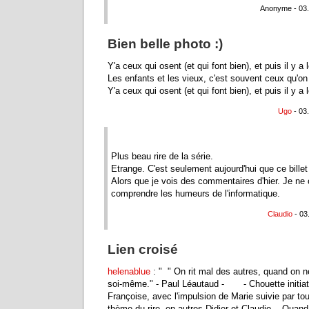
Anonyme - 03.
Bien belle photo :)
Y'a ceux qui osent (et qui font bien), et puis il y a 
Les enfants et les vieux, c'est souvent ceux qu'on 
Y'a ceux qui osent (et qui font bien), et puis il y a 
Ugo
- 03
Plus beau rire de la série.
Etrange. C'est seulement aujourd'hui que ce bille
Alors que je vois des commentaires d'hier. Je ne
comprendre les humeurs de l'informatique.
Claudio
- 03
Lien croisé
helenablue
: " " On rit mal des autres, quand on ne
soi-même." - Paul Léautaud - - Chouette initiat
Françoise, avec l'impulsion de Marie suivie par tou
thème du rire, en autres Didier et Claudio. - Quand