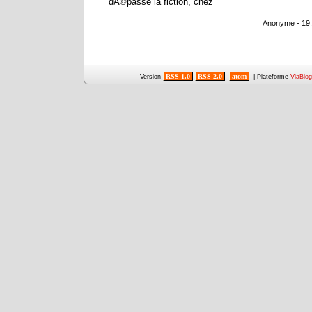
dÃ©passe la fiction, chez "
Anonyme - 19.
RSS 1.0
RSS 2.0
atom
Version
| Plateforme
ViaBlog