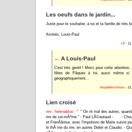
Les oeufs dans le jardin...
Juste pour te souhaiter, à toi et ta famlle de très
Amitiés, Louis-Paul
LP
- 11
←
A Louis-Paul
C'est très gentil ! Merci pour cette attention.
fêtes de Pâques à toi, aussi même si la
géographiquement...
lespetiteschoses
- 12
Lien croisé
rire : helenablue
: " " On rit mal des autres, quand
rire de soi-mÃªme." - Paul LÃ©autaud - - Chouet
et FranÃ§oise, avec l'impulsion de Marie suivie par
le thÃ¨me du rire, en autres Didier et Claudio. - Q