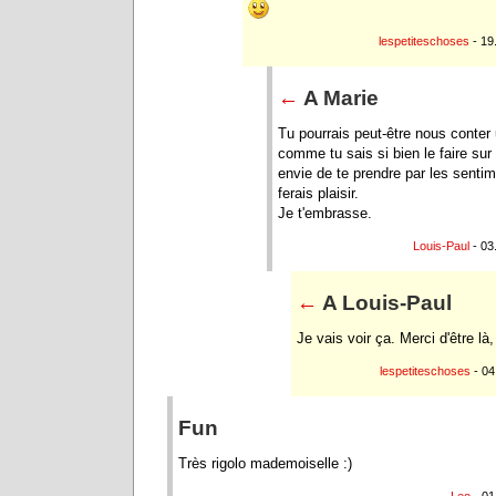
lespetiteschoses
- 19
←
A Marie
Tu pourrais peut-être nous conter
comme tu sais si bien le faire sur T
envie de te prendre par les sent
ferais plaisir.
Je t'embrasse.
Louis-Paul
- 03
←
A Louis-Paul
Je vais voir ça. Merci d'être là,
lespetiteschoses
- 04
Fun
Très rigolo mademoiselle :)
Leo
- 01