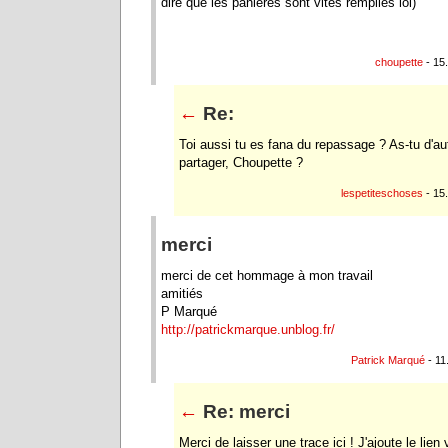
dire que les panieres sont vites remplies lol)
choupette
- 15
←
Re:
Toi aussi tu es fana du repassage ? As-tu d'au
partager, Choupette ?
lespetiteschoses
- 15
merci
merci de cet hommage à mon travail
amitiés
P Marqué
http://patrickmarque.unblog.fr/
Patrick Marqué
- 11
←
Re: merci
Merci de laisser une trace ici ! J'ajoute le lien 