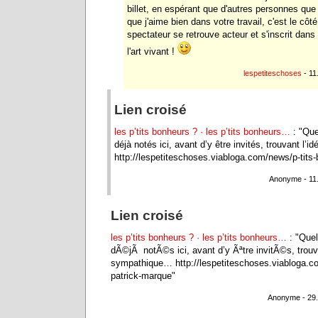
billet, en espérant que d'autres personnes que
que j'aime bien dans votre travail, c'est le côté 
spectateur se retrouve acteur et s'inscrit dans 
l'art vivant !
lespetiteschoses
- 11
Lien croisé
les p’tits bonheurs ? · les p’tits bonheurs…
: "Que
déjà notés ici, avant d’y être invités, trouvant l
http://lespetiteschoses.viabloga.com/news/p-tits
Anonyme - 11.
Lien croisé
les p’tits bonheurs ? · les p’tits bonheurs…
: "Quel
dÃ©jÃ notÃ©s ici, avant d’y Ãªtre invitÃ©s, trouv
sympathique… http://lespetiteschoses.viabloga.c
patrick-marque"
Anonyme - 29.