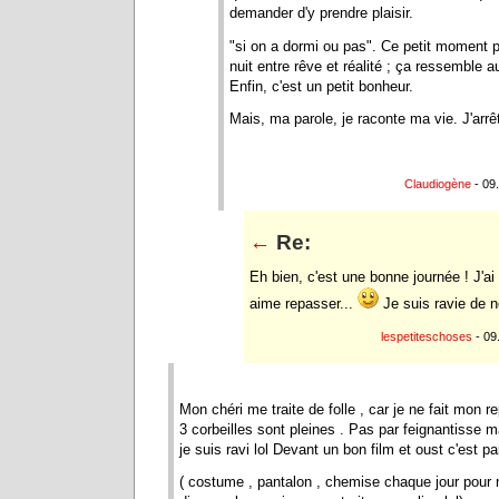
demander d'y prendre plaisir.
"si on a dormi ou pas". Ce petit moment pl
nuit entre rêve et réalité ; ça ressemble 
Enfin, c'est un petit bonheur.
Mais, ma parole, je raconte ma vie. J'arrêt
Claudiogène
- 09
←
Re:
Eh bien, c'est une bonne journée ! J'ai
aime repasser...
Je suis ravie de ne
lespetiteschoses
- 09
Mon chéri me traite de folle , car je ne fait mo
3 corbeilles sont pleines . Pas par feignantisse ma
je suis ravi lol Devant un bon film et oust c'est par
( costume , pantalon , chemise chaque jour pour 