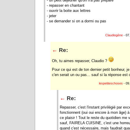
- un petit déjeuner qu'on n'a pas préparé
- repasser en chantant
- ouvrir la boite aux lettres
- jeter
- se demander si on a dormi ou pas
Claudiogène
- 07
←
Re:
Oh, tu aimes repasser, Claudio ?
Pour ce qui est de ton dernier petit bonheur, j
c'en serait un ou pas... sauf si la réponse est o
lespetiteschoses
- 09
←
Re:
Repasser, c'est l'instant privilégié par e
fonctionnent (oui oui encore à mon âge) à
ce plaisir ! Tout le reste du quotidien me v
sauf, FAIRELA CUISINE, c'est une horreu
quand c'est nécessaire, mais faudrait 