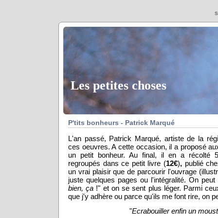
S
Les petites choses
P'tits bonheurs - Patrick Marqué
L'an passé, Patrick Marqué, artiste de la ré
ces oeuvres. A cette occasion, il a proposé aux 
un petit bonheur. Au final, il en a récolté 
regroupés dans ce petit livre (
12€
)
,
publié ch
un vrai plaisir que de parcourir l'ouvrage (illust
juste quelques pages ou l'intégralité. On peut 
bien, ça
!" et on se sent plus léger. Parmi ceu
que j'y adhère ou parce qu'ils me font rire, on peu
"
Ecrabouiller enfin un mous