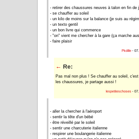
- retirer des chaussures neuves à talon en fin de 
- se chauffer au soleil
- un kilo de moins sur la balance (je suis au régim
- un texto gentil
- un bon livre qui commence
- "on" vient me chercher à la gare (ça marche aus
- faire plaisir
Pkdille
- 07
←
Re:
Pas mal non plus ! Se chauffer au soleil, c'est
les chaussures, je partage aussi !
lespetiteschoses
- 07
- aller la chercher à l'aéroport
- sentir la tête d'un bébé
- être réveillé par le soleil
- sentir une charcuterie italienne
- respirer une boulangerie italienne