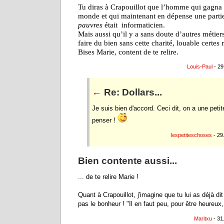
Tu diras à Crapouillot que l’homme qui gagn
monde et qui maintenant en dépense une part
pauvres
était
informaticien.
Mais aussi qu’il y a sans doute d’autres métier
faire du bien sans cette charité, louable certes
Bises Marie, content de te relire.
Louis-Paul
- 29
←
Re: Dollars...
Je suis bien d'accord. Ceci dit, on a une peti
penser !
lespetiteschoses
- 29
Bien contente aussi...
... de te relire Marie !
Quant à Crapouillot, j'imagine que tu lui as déjà dit
pas le bonheur ! "Il en faut peu, pour être heureux,
Maritxu
- 31