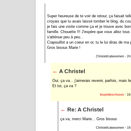
Super heureuse de te voir de retour, ça faisait te
croyais que tu avais laissé tomber le blog, du cou
je fais une visite comme ça et je trouve avec bo
famille. Chouette !!! J'espère que vous allez tous
s'atténue peu à peu...
Crapouillot a un coeur en or, tu le lui diras de ma 
Gros bisous Marie !
Christel/catwoomen - 24
←
A Christel
Oui, ça va... j'aimerais revenir, parfois, mais
Et toi, ça va ?
lespetiteschoses
- 19
←
Re: A Christel
ça va, merci Marie... Gros bisous
Christel/catwoomen - 19