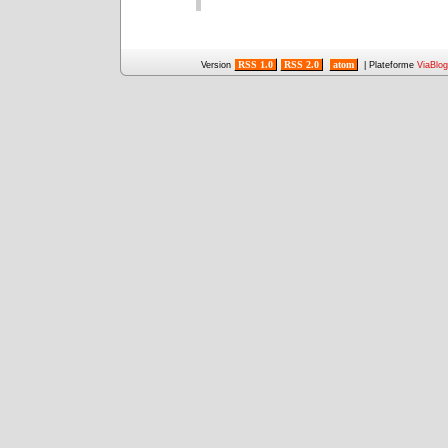
RSS 1.0
RSS 2.0
atom
Version
| Plateforme
ViaBlog