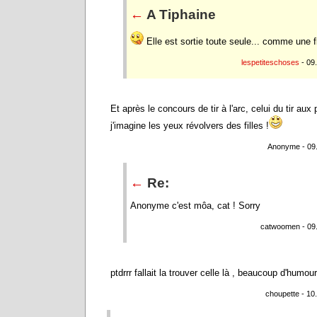
←
A Tiphaine
Elle est sortie toute seule... comme une f
lespetiteschoses
- 09
Et après le concours de tir à l'arc, celui du tir aux
j'imagine les yeux révolvers des filles !
Anonyme - 09.
←
Re:
Anonyme c'est môa, cat ! Sorry
catwoomen - 09.
ptdrrr fallait la trouver celle là , beaucoup d'humou
choupette - 10