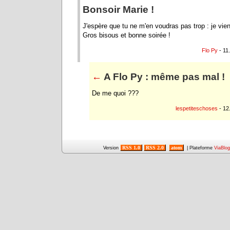
Bonsoir Marie !
J'espère que tu ne m'en voudras pas trop : je vien
Gros bisous et bonne soirée !
Flo Py
- 11
←
A Flo Py : même pas mal !
De me quoi ???
lespetiteschoses
- 12
RSS 1.0
RSS 2.0
atom
Version
| Plateforme
ViaBlog