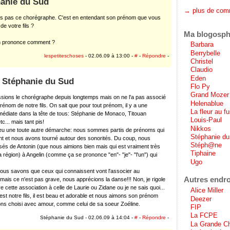
anie du Sud
→ plus de com
is pas ce chorégraphe. C'est en entendant son prénom que vous
de votre fils ?
Ma blogosph
n prononce comment ?
Barbara
Berrybelle
lespetiteschoses
- 02.06.09 à 13:00 -
#
-
Répondre
-
Christel
Claudio
Eden
 Stéphanie du Sud
Flo Py
Grand Mozer
sions le chorégraphe depuis longtemps mais on ne l'a pas associé
Helenablue
rénom de notre fils. On sait que pour tout prénom, il y a une
La fleur au fu
médiate dans la tête de tous: Stéphanie de Monaco, Titouan
Louis-Paul
c... mais tant pis!
Nikkos
u une toute autre démarche: nous sommes partis de prénoms qui
Stéphanie d
nt et nous avons tourné autour des sonorités. Du coup, nous
Stéph@ne
s de Antonin (que nous aimions bien mais qui est vraiment très
Tiphaine
 région) à Angelin (comme ça se prononce "en"- "je"- "l'un") qui
Ugo
nous savons que ceux qui connaissent vont l'associer au
Autres endroi
ais ce n'est pas grave, nous apprécions la danse!!! Non, je rigole
re cette association à celle de Laurie ou Zidane ou je ne sais quoi...
Alice Miller
est notre fils, il est beau et adorable et nous aimons son prénom
Deezer
ns choisi avec amour, comme celui de sa soeur Zoéline.
FIP
La FCPE
Stéphanie du Sud - 02.06.09 à 14:04 -
#
-
Répondre
-
La Grande C