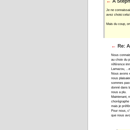
←
A Stéph
Je ne connaissa
avez choisi celui 
Mais du coup, o
←
Re: A
Nous connais
au choix du p
référence im
Lamazou, ...et
Nous avons e
nous plaisaie
sommes passé
donné dans la
nous a plu.
Maintenant, 
chorégraphe m
mais je préfè
Pour nous, c'
que nous avo