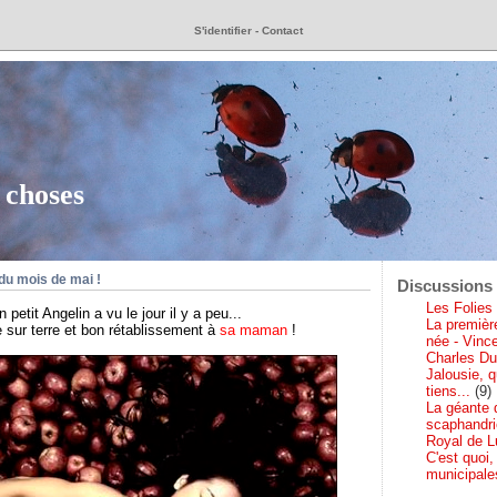
S'identifier
-
Contact
 choses
 du mois de mai !
Discussions 
Les Folies 
n petit Angelin a vu le jour il y a peu...
La première
 sur terre et bon rétablissement à
sa maman
!
née - Vince
Charles Du
Jalousie, 
tiens...
(9)
La géante d
scaphandri
Royal de 
C'est quoi,
municipale