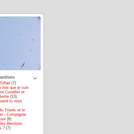
actives
Siffait
(7)
 fois que je suis
nt Cuvellier et
tertre
(13)
quand tu nous
u Titanic et le
er - Compagnie
Luxe
(8)
 les élections
s ?
(7)