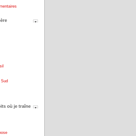
mentaires
ère
sil
u Sud
ts où je traîne
hose