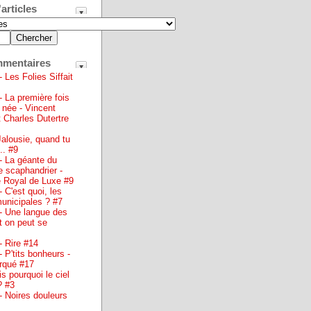
articles
mmentaires
- Les Folies Siffait
- La première fois
 née - Vincent
t Charles Dutertre
Jalousie, quand tu
.. #9
- La géante du
le scaphandrier -
 Royal de Luxe #9
- C'est quoi, les
municipales ? #7
- Une langue des
t on peut se
- Rire #14
- P'tits bonheurs -
rqué #17
s pourquoi le ciel
 ? #3
- Noires douleurs