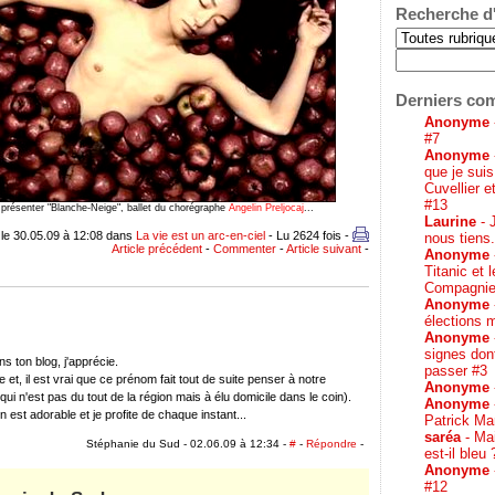
Recherche d'
Derniers co
Anonyme
#7
Anonyme
que je suis
Cuvellier e
#13
présenter "Blanche-Neige", ballet du chorégraphe
Angelin Preljocaj
...
Laurine
- 
le 30.05.09 à 12:08 dans
La vie est un arc-en-ciel
- Lu 2624 fois -
nous tiens.
Article précédent
-
Commenter
-
Article suivant
-
Anonyme
Titanic et 
Compagnie
Anonyme
élections 
Anonyme
signes don
s ton blog, j'apprécie.
passer #3
 et, il est vrai que ce prénom fait tout de suite penser à notre
Anonyme
ui n'est pas du tout de la région mais à élu domicile dans le coin).
Anonyme
 est adorable et je profite de chaque instant...
Patrick Ma
saréa
- Mai
Stéphanie du Sud - 02.06.09 à 12:34 -
#
-
Répondre
-
est-il bleu
Anonyme
#12