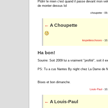
Ptdrrr le mien c'est quand il passe devant mon velo 
de monter dessus lol
choupette - 09
←
A Choupette
lespetiteschoses
- 10
Ha bon!
Sourire: Soit 2009 lui a vraiment "profité", soit il 
PS: Tu a cus Nantes By night chez La Dame de 
Bises et bon dimanche.
Louis-Paul
- 10
←
A Louis-Paul