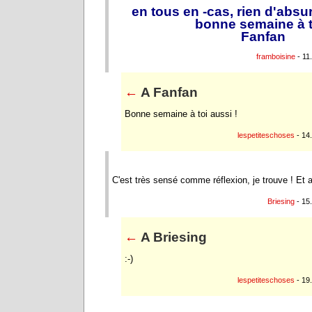
en tous en -cas, rien d'absu
bonne semaine à t
Fanfan
framboisine
- 11
←
A Fanfan
Bonne semaine à toi aussi !
lespetiteschoses
- 14
C'est très sensé comme réflexion, je trouve ! Et
Briesing
- 15
←
A Briesing
:-)
lespetiteschoses
- 19