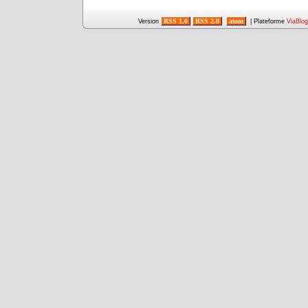
RSS 1.0
RSS 2.0
atom
Version
| Plateforme
ViaBlog