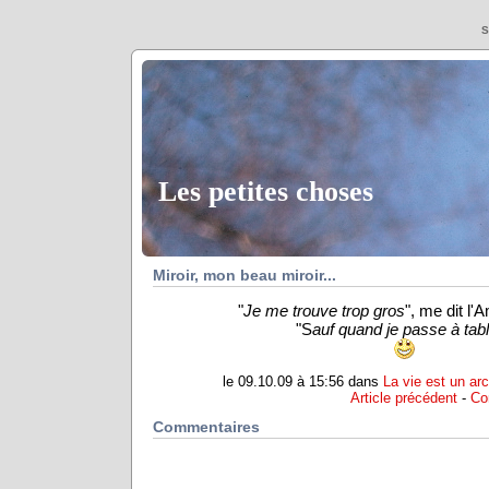
S
Les petites choses
Miroir, mon beau miroir...
"
Je me trouve trop gros
", me dit l'
"S
auf quand je passe à tabl
le 09.10.09 à 15:56 dans
La vie est un arc
Article précédent
-
Co
Commentaires