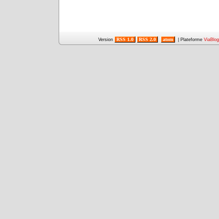
RSS 1.0
RSS 2.0
atom
Version
| Plateforme
ViaBlog