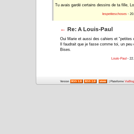
Tu avais gardé certains dessins de ta fille, L
lespetiteschoses
- 20
←
Re: A Louis-Paul
Oui Marie et aussi des cahiers et "petites 
Il faudrait que je fasse comme toi, un peu
Bises.
Louis-Paul
- 22
RSS 1.0
RSS 2.0
atom
Version
| Plateforme
ViaBlog