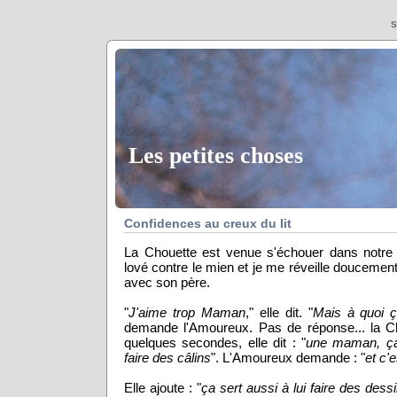
S
Les petites choses
Confidences au creux du lit
La Chouette est venue s'échouer dans notre l
lové contre le mien et je me réveille doucement
avec son père.
"
J'aime trop Maman
," elle dit. "
Mais à quoi 
demande l'Amoureux. Pas de réponse... la Cho
quelques secondes, elle dit : "
une maman, ça 
faire des câlins
". L'Amoureux demande : "
et c'e
Elle ajoute : "
ça sert aussi à lui faire des dess